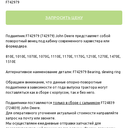
F742979
ЗАПРОСИТЬ ЦЕНУ
Подшипник F742979 (742979) John Deere представляет собой
поворотный венец под кабину современного харвестера или
форвардера.
810E, 1010E, 1070E, 1070G, 1110E, 1170E, 1170G, 1210E, 1270E, 1470E,
1510E
Алтернативное наименование деталм: F742979 Bearing, slewing ring
Обращаем внмимание, что данные опорно-поворотные
подшипники в зависимости от года выпуска трактора могут
поставляться как в сборе с корпусом, так и без него.
Подшипники поставляются
только в сборе с сальником
F724839
(724839) John Deere.
Для оперативного уточнения актуальной стоимости направляйте
запрос на почту или звоните.
Мы осуществляем ежедневные отправки запчастей для