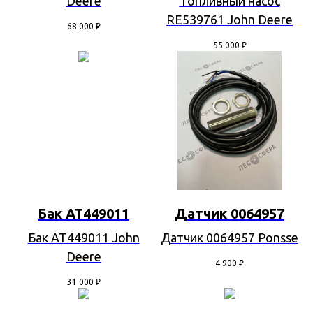
Deere
Топливный насос
RE539761 John Deere
68 000
₽
55 000
₽
Бак AT449011
Датчик 0064957
Бак AT449011 John
Датчик 0064957 Ponsse
Deere
4 900
₽
31 000
₽