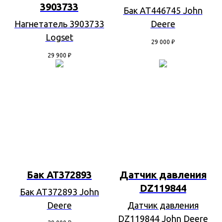
3903733
Бак AT446745 John
Нагнетатель 3903733
Deere
Logset
29 000
₽
29 900
₽
Бак AT372893
Датчик давления
DZ119844
Бак AT372893 John
Deere
Датчик давления
DZ119844 John Deere