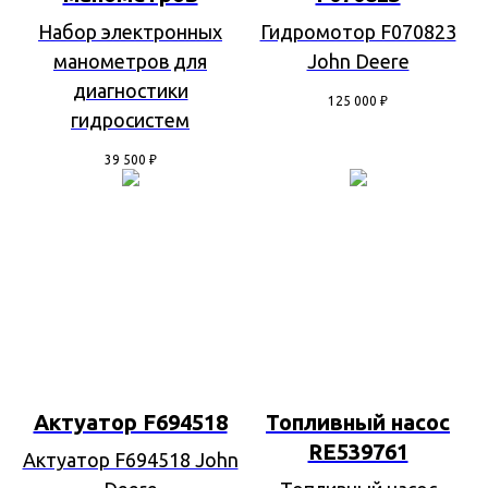
Набор электронных
Гидромотор F070823
манометров для
John Deere
диагностики
125 000
₽
гидросистем
39 500
₽
Актуатор F694518
Топливный насос
RE539761
Актуатор F694518 John