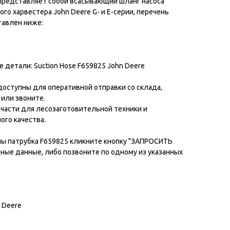
 представляет собой всасывающий шланг насоса
го харвестера John Deere G- и E-серии, перечень
авлен ниже:
детали: Suction Hose F659825 John Deere
доступны для оперативной отправки со склада,
 или звоните.
части для лесозаготовительной техники и
ого качества.
ны патрубка F659825 кликните кнопку "ЗАПРОСИТЬ
тные данные, либо позвоните по одному из указанных
 Deere