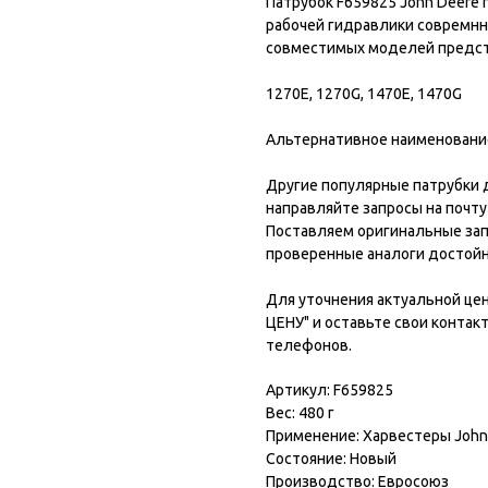
Патрубок F659825 John Deere
рабочей гидравлики совремнно
совместимых моделей предст
1270E, 1270G, 1470E, 1470G
Альтернативное наименование 
Другие популярные патрубки 
направляйте запросы на почту
Поставляем оригинальные зап
проверенные аналоги достойн
Для уточнения актуальной це
ЦЕНУ" и оставьте свои контак
телефонов.
Артикул: F659825
Вес: 480 г
Применение: Харвестеры John
Состояние: Новый
Производство: Евросоюз