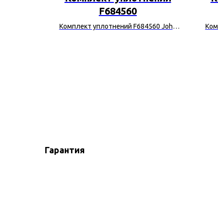
F684560
Deere
Комплект уплотнений F684560 John
Ком
Deere
Гарантия