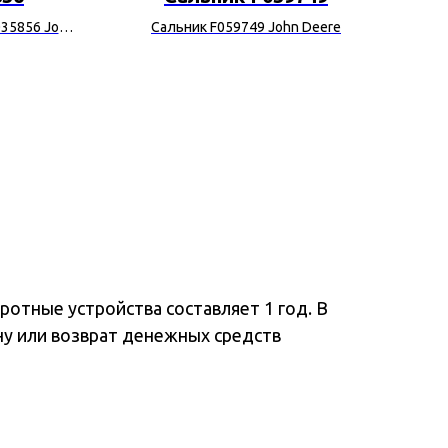
35856 John
Сальник F059749 John Deere
Упло
отные устройства составляет 1 год. В
ну или возврат денежных средств