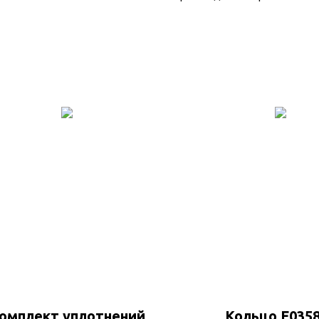
омплект уплотнений
Кольцо F035