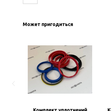
Может пригодиться
22
Комплект уплотнений
К