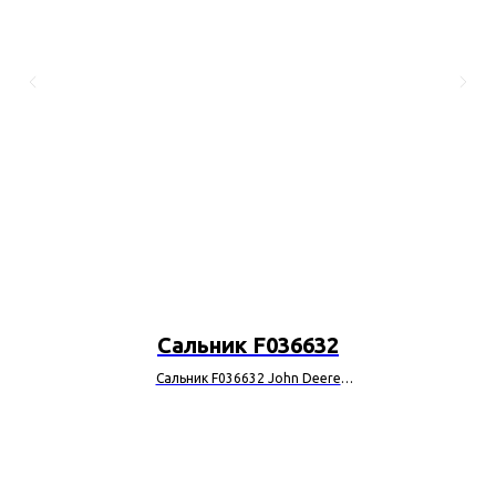
Сальник F036632
Сальник F036632 John Deere