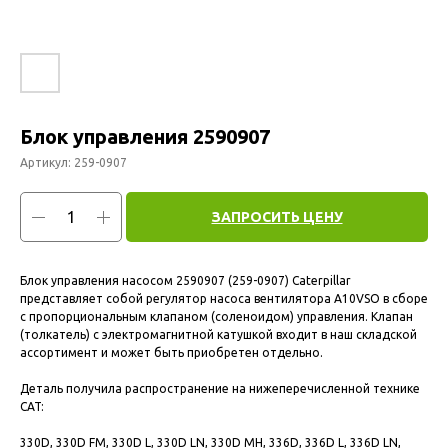
Блок управления 2590907
Артикул:
259-0907
ЗАПРОСИТЬ ЦЕНУ
Блок управления насосом 2590907 (259-0907) Caterpillar
представляет собой регулятор насоса вентилятора A10VSO в сборе
с пропорциональным клапаном (соленоидом) управления. Клапан
(толкатель) с электромагнитной катушкой входит в наш складской
ассортимент и может быть приобретен отдельно.
Деталь получила распространение на нижеперечисленной технике
CAT:
330D, 330D FM, 330D L, 330D LN, 330D MH, 336D, 336D L, 336D LN,