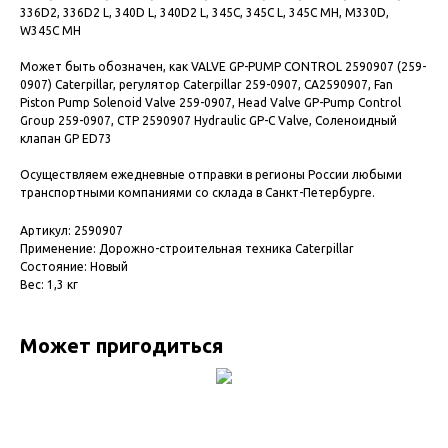
336D2, 336D2 L, 340D L, 340D2 L, 345C, 345C L, 345C MH, M330D,
W345C MH
Может быть обозначен, как VALVE GP-PUMP CONTROL 2590907 (259-
0907) Caterpillar, регулятор Caterpillar 259-0907, CA2590907, Fan
Piston Pump Solenoid Valve 259-0907, Head Valve GP-Pump Control
Group 259-0907, CTP 2590907 Hydraulic GP-C Valve, Соленоидный
клапан GP ED73
Осуществляем ежедневные отправки в регионы России любыми
транспортными компаниями со склада в Санкт-Петербурге.
Артикул: 2590907
Применение: Дорожно-строительная техника Caterpillar
Состояние: Новый
Вес: 1,3 кг
Может пригодиться