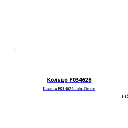
56
Кольцо F034626
35856 John
Кольцо F034626 John Deere
На