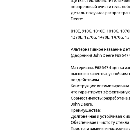
Щетка стеклоочистителя F686
неопреновый очиститель лобов
деталь получила распростран
Deere:
810E, 910G, 1010E, 1010G, 1070
1270E, 1270G, 1470E, 1470G, 15
Альтернативное название дет
(дворники) John Deere F686474
Материалы: F686474 щетка из
высокого качества, устойчива
воздействиям.
Конструкция: оптимизирована
что гарантирует эффективную 
Совместимость: разработана 
John Deere.
Преимущества:
Долговечная и устойчивая к из
Обеспечивает чистоту стекла
Простота замены и надежная 