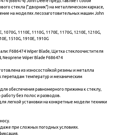
474 (686474) John Deere представляет собой
ого стекла ("дворник") на металлическом каркасе,
ение на моделях лесозаготовительных машин John
E, 1070G, 1110E, 1110G, 1170E, 1170G, 1210E, 1210G,
10E, 1510G, 1910E, 1910G
али: F686474 Wiper Blade, Щетка стеклоочистителя
, Neoprene Wiper Blade F686474
готовлена из износостойкой резины и металла
 к перепадам температур и механическим
 для обеспечения равномерного прижима к стеклу,
работу без полос и разводов.
для легкой установки на конкретные модели техники
носу.
 даже при сложных погодных условиях.
фиксация.