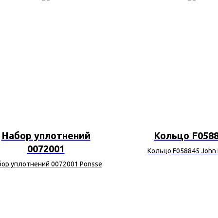
Набор уплотнений
Кольцо F058
0072001
Кольцо F058845 John
бор уплотнений 0072001 Ponsse