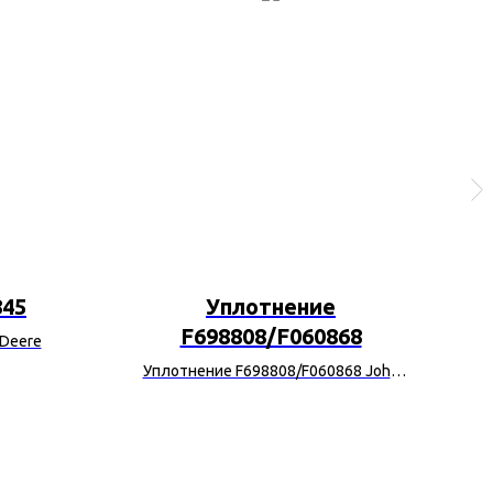
845
Уплотнение
F698808/F060868
 Deere
Уплотнение F698808/F060868 John
Ко
Deere