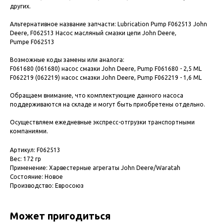
других.
Альтернативное название запчасти: Lubrication Pump F062513 John
Deere, F062513 Насос масляный смазки цепи John Deere,
Pumpe F062513
Возможные коды замены или аналога:
F061680 (061680) насос смазки John Deere, Pump F061680 - 2,5 ML
F062219 (062219) насос смазки John Deere, Pump F062219 - 1,6 ML
Обращаем внимание, что комплектующие данного насоса
поддерживаются на складе и могут быть приобретены отдельно.
Осуществляем ежедневные экспресс-отгрузки транспортными
компаниями.
Артикул: F062513
Вес: 172 гр
Применение: Харвестерные агрегаты John Deere/Waratah
Состояние: Новое
Производство: Евросоюз
Может пригодиться