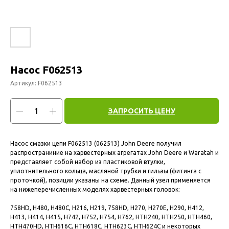
Насос F062513
Артикул:
F062513
ЗАПРОСИТЬ ЦЕНУ
Насос смазки цепи F062513 (062513) John Deere получил
распространиние на харвестерных агрегатах John Deere и Waratah и
представляет собой набор из пластиковой втулки,
уплотнительного кольца, масляной трубки и гильзы (фитинга с
проточкой), позиции указаны на схеме. Данный узел применяется
на нижеперечисленных моделях харвестерных головок:
758HD, H480, H480C, H216, H219, 758HD, H270, H270E, H290, H412,
H413, H414, H415, H742, H752, H754, H762, HTH240, HTH250, HTH460,
HTH470HD, HTH616C, HTH618C, HTH623C, HTH624C и некоторых