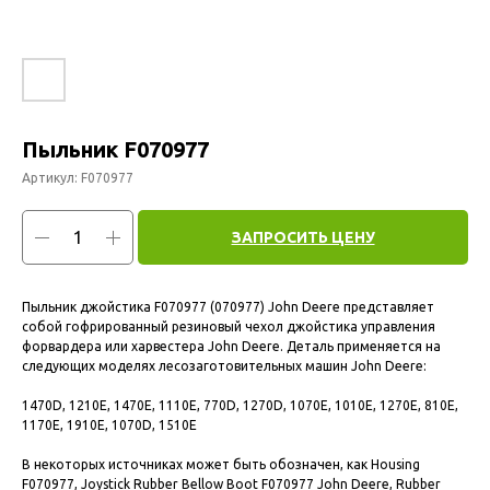
Пыльник F070977
Артикул:
F070977
ЗАПРОСИТЬ ЦЕНУ
Пыльник джойстика F070977 (070977) John Deere представляет
собой гофрированный резиновый чехол джойстика управления
форвардера или харвестера John Deere. Деталь применяется на
следующих моделях лесозаготовительных машин John Deere:
1470D, 1210E, 1470E, 1110E, 770D, 1270D, 1070E, 1010E, 1270E, 810E,
1170E, 1910E, 1070D, 1510E
В некоторых источниках может быть обозначен, как Housing
F070977, Joystick Rubber Bellow Boot F070977 John Deere, Rubber