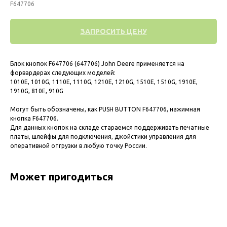
F647706
ЗАПРОСИТЬ ЦЕНУ
Блок кнопок F647706 (647706) John Deere применяется на
форвардерах следующих моделей:
1010E, 1010G, 1110E, 1110G, 1210E, 1210G, 1510E, 1510G, 1910E,
1910G, 810E, 910G
Могут быть обозначены, как PUSH BUTTON F647706, нажимная
кнопка F647706.
Для данных кнопок на складе стараемся поддерживать печатные
платы, шлейфы для подключения, джойстики управления для
оперативной отгрузки в любую точку России.
Может пригодиться