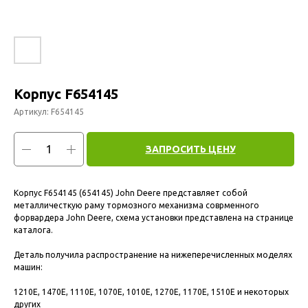
Корпус F654145
Артикул:
F654145
ЗАПРОСИТЬ ЦЕНУ
Корпус F654145 (654145) John Deere представляет собой
металличесткую раму тормозного механизма соврменного
форвардера John Deere, схема установки представлена на странице
каталога.
Деталь получила распространение на нижеперечисленных моделях
машин:
1210E, 1470E, 1110E, 1070E, 1010E, 1270E, 1170E, 1510E и некоторых
других