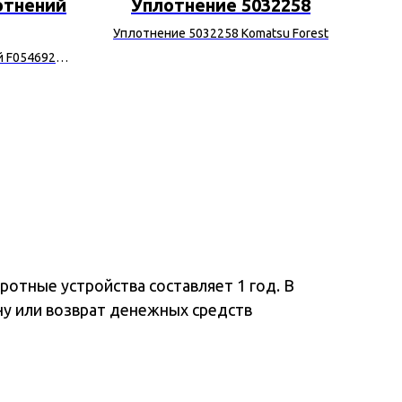
отнений
Уплотнение 5032258
Уплотнение 5032258 Komatsu Forest
й F054692
Ко
отные устройства составляет 1 год. В
ну или возврат денежных средств