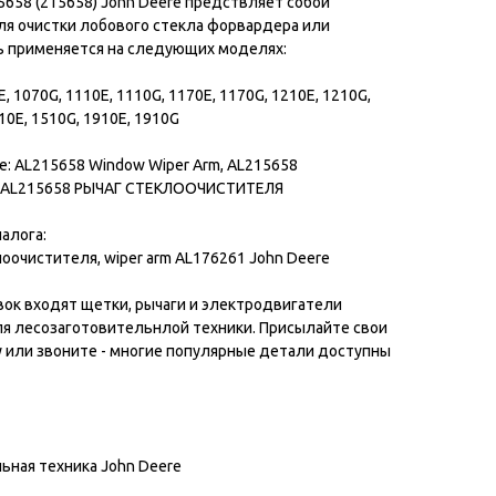
658 (215658) John Deere предствляет собой
я очистки лобового стекла форвардера или
ль применяется на следующих моделях:
E, 1070G, 1110E, 1110G, 1170E, 1170G, 1210E, 1210G,
10E, 1510G, 1910E, 1910G
: AL215658 Window Wiper Arm, AL215658
, AL215658 РЫЧАГ СТЕКЛООЧИСТИТЕЛЯ
алога:
лоочистителя, wiper arm AL176261 John Deere
вок входят щетки, рычаги и электродвигатели
я лесозаготовительнлой техники. Присылайте свои
у или звоните - многие популярные детали доступны
ьная техника John Deere