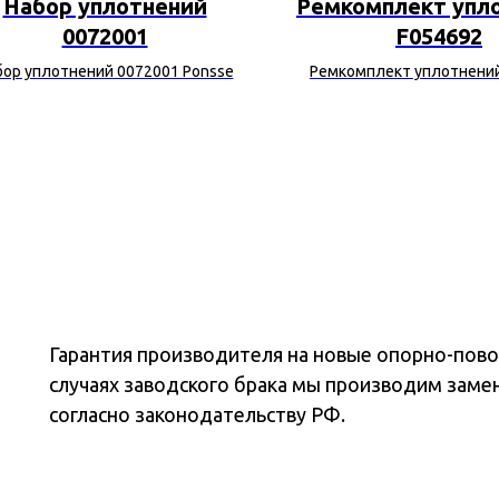
Набор уплотнений
Ремкомплект упл
0072001
F054692
бор уплотнений 0072001 Ponsse
Ремкомплект уплотнени
John Deere
Гарантия производителя на новые опорно-повор
случаях заводского брака мы производим заме
согласно законодательству РФ.