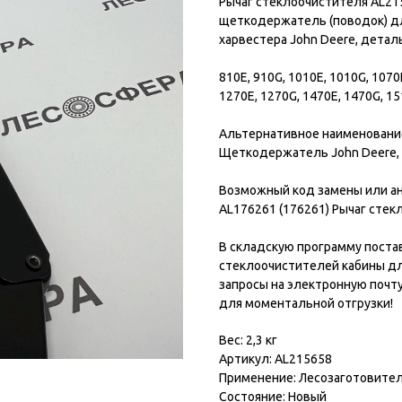
Рычаг стеклоочистителя AL215
щеткодержатель (поводок) дл
харвестера John Deere, дета
810E, 910G, 1010E, 1010G, 1070
1270E, 1270G, 1470E, 1470G, 15
Альтернативное наименование
Щеткодержатель John Deere
Возможный код замены или ан
AL176261 (176261) Рычаг стек
В складскую программу поста
стеклоочистителей кабины дл
запросы на электронную почт
для моментальной отгрузки!
Вес: 2,3 кг
Артикул: AL215658
Применение: Лесозаготовител
Состояние: Новый