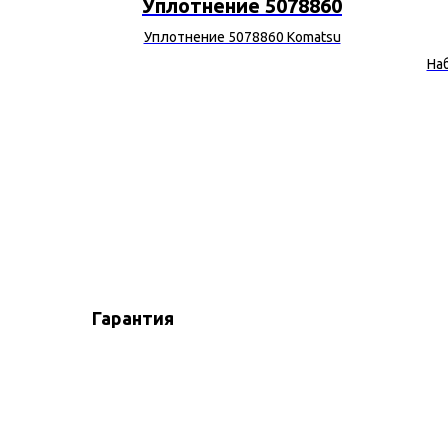
0728
Уплотнение 5078860
h Rexroth
Уплотнение 5078860 Komatsu
На
Гарантия