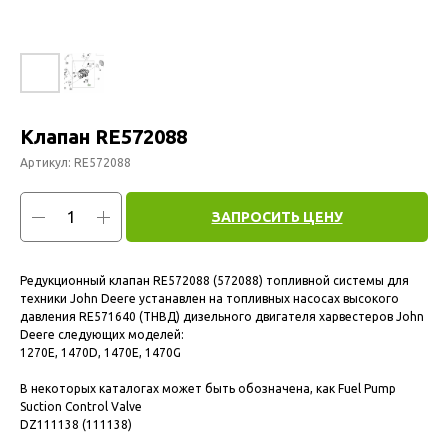
Клапан RE572088
Артикул:
RE572088
ЗАПРОСИТЬ ЦЕНУ
Редукционный клапан RE572088 (572088) топливной системы для
техники John Deere устанавлен на топливных насосах высокого
давления RE571640 (ТНВД) дизельного двигателя харвестеров John
Deere следующих моделей:
1270E, 1470D, 1470E, 1470G
В некоторых каталогах может быть обозначена, как Fuel Pump
Suction Control Valve
DZ111138 (111138)