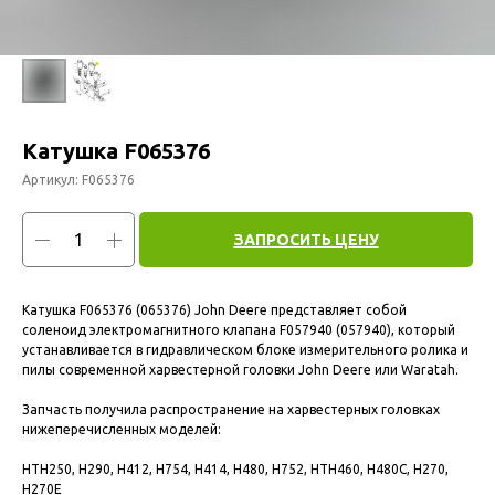
Катушка F065376
Артикул:
F065376
ЗАПРОСИТЬ ЦЕНУ
Катушка F065376 (065376) John Deere представляет собой
соленоид электромагнитного клапана F057940 (057940), который
устанавливается в гидравлическом блоке измерительного ролика и
пилы современной харвестерной головки John Deere или Waratah.
Запчасть получила распространение на харвестерных головках
нижеперечисленных моделей:
HTH250, H290, H412, H754, H414, H480, H752, HTH460, H480C, H270,
H270E