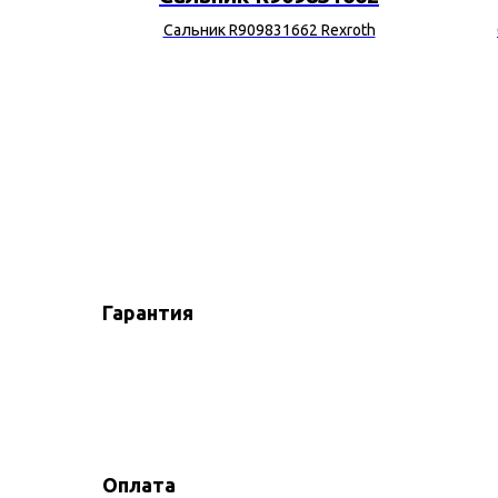
Deere
Сальник R909831662 Rexroth
Гарантия
Оплата