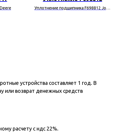
 Deere
Уплотнение подшипника F698812 John
С
Deere
отные устройства составляет 1 год. В
ну или возврат денежных средств
ому расчету с ндс 22%.