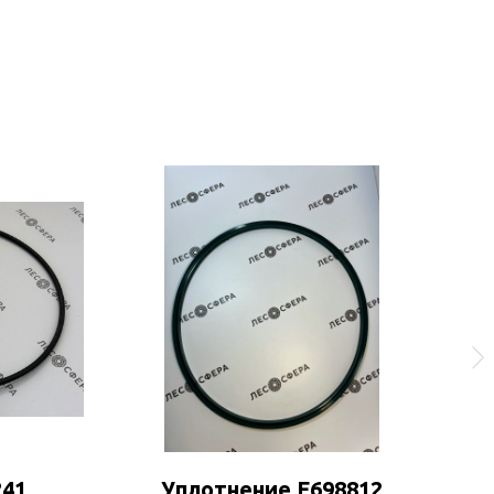
241
Уплотнение F698812