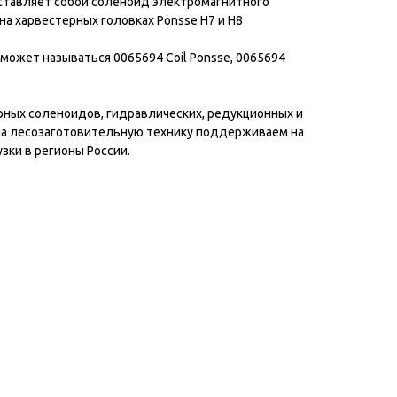
ставляет собой соленоид электромагнитного
на харвестерных головках Ponsse H7 и H8
может называться 0065694 Coil Ponsse, 0065694
ных соленоидов, гидравлических, редукционных и
на лесозаготовительную технику поддерживаем на
зки в регионы России.