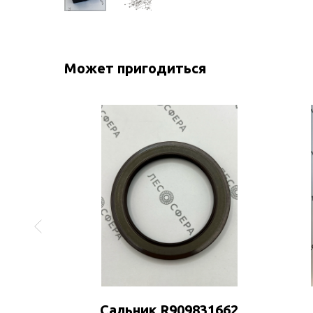
Может пригодиться
45
Сальник R909831662