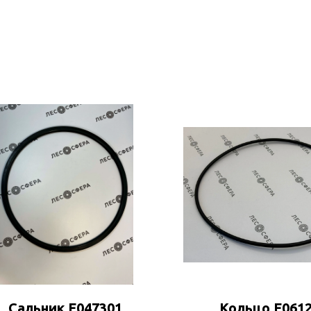
Сальник F047301
Кольцо F061