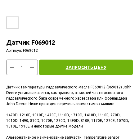
Датчик F069012
Артикул:
F069012
ЗАПРОСИТЬ ЦЕНУ
Датчик температуры гидравлического масла F069012 (069012) Johh
Deere устанавливается, как правило, в нижней части основного
гидравлического бака современного харвестера или форвардера
John Deere. Ниже приведен перечень совместимых машин:
1470D, 1210E, 1010E, 1470E, 1110D, 1710D, 1410D, 1110E, 770D,
1010D, 1490, 810D, 1070E, 1270D, 1490D, 810E, 1170E, 1270E, 1070D,
1510E, 1910E и некоторые другие модели
Альтернативное наименование запчасти: Temperature Sensor