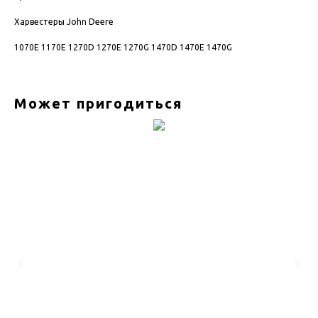
Харвестеры John Deere
1070E 1170E 1270D 1270E 1270G 1470D 1470E 1470G
Может пригодиться