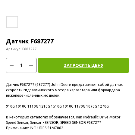
Датчик F687277
Артикул:
F687277
ЗАПРОСИТЬ ЦЕНУ
Датчик F687277 (687277) John Deere представляет собой датчик
скорости гидравлического мотора харвестера или форвардера
нижеперечисленных моделей:
910G 1010G 1110G 1210G 1510G 1910G 1170G 1070G 1270G
В некоторых каталогах обозначается, как Hydraulic Drive Motor
Speed Sensor, Sensor - SENSOR, SPEED SENSOR F687277
Примечание: INCLUDES 51M7062