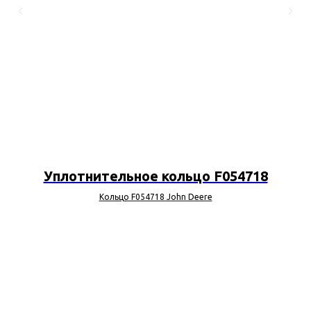
Уплотнительное кольцо F054718
Кольцо F054718 John Deere