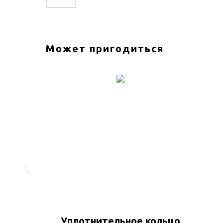
Может пригодиться
4701
Уплотнительное кольцо