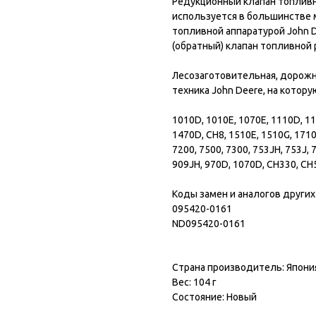
Редукционный клапан топливн
используется в большинстве
топливной аппаратурой John 
(обратный) клапан топливной 
Лесозаготовительная, дорожн
техника John Deere, на котор
1010D, 1010E, 1070E, 1110D, 11
1470D, CH8, 1510E, 1510G, 1710
7200, 7500, 7300, 753JH, 753J, 
909JH, 970D, 1070D, CH330, CH
Коды замен и аналогов других
095420-0161
ND095420-0161
Страна производитель: Япони
Вес: 104 г
Состояние: Новый