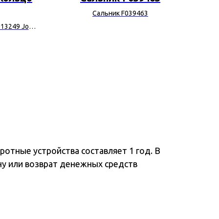
Сальник F039463
13249 John
отные устройства составляет 1 год. В
ну или возврат денежных средств