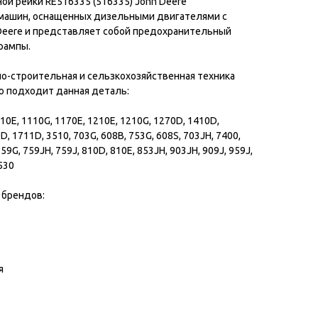
ой рейки RE516335 (516335) John Deere
 машин, оснащенных дизельными двигателями с
Deere и представляет собой предохранительный
рампы.
о-строительная и сельзкохозяйственная техника
ую подходит данная деталь:
10E, 1110G, 1170E, 1210E, 1210G, 1270D, 1410D,
D, 1711D, 3510, 703G, 608B, 753G, 608S, 703JH, 7400,
759G, 759JH, 759J, 810D, 810E, 853JH, 903JH, 909J, 959J,
530
 брендов:
я