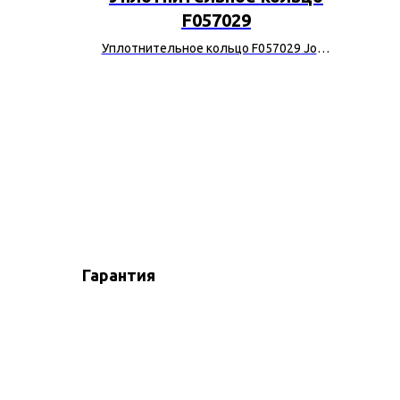
F057029
h Rexroth
Уплотнительное кольцо F057029 John
Deere
Гарантия