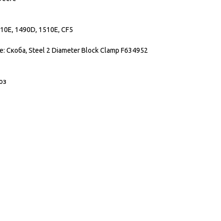
10E, 1490D, 1510E, CF5
Скоба, Steel 2 Diameter Block Clamp F634952
юз