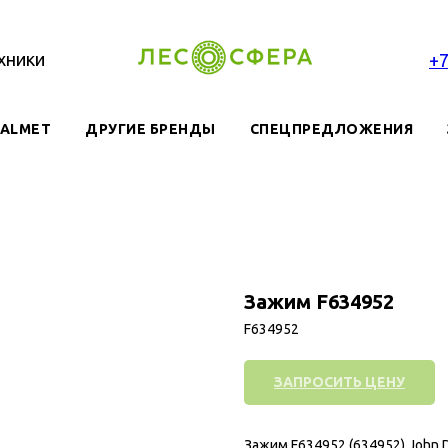
хники
+
VALMET
ДРУГИЕ БРЕНДЫ
СПЕЦПРЕДЛОЖЕНИЯ
Зажим F634952
F634952
ЗАПРОСИТЬ ЦЕНУ
Зажим F634952 (634952) John 