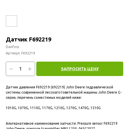
Датчик F692219
Danfoss
Артикул:
F692219
ЗАПРОСИТЬ ЦЕНУ
Датчик давления F692219 (692219) John Deere гидравлической
системы современной лесозаготовительной машины John Deere G-
серии, перечень соместимых моделей ниже:
1010G, 1070G, 1110G, 1170G, 1210G, 1270G, 1470G, 1510G
Альтернативное наименование запчасти: Pressure sensor F692219
John Deere, pressure transmitter MBS 1250, 063G2027