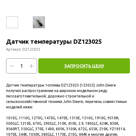
Датчик температуры DZ123025
Артикул:
DZ123025
ЗАПРОСИТЬ ЦЕНУ
Датчик температуры топлива DZ123025 (123025) John Deere
получил распространение на широком модельном ряду
лесозаготовительной, дорожно-строительной и
сельскохозяйственной техники John Deere, перечень совместимых
моделей ниже:
1010G, 1110G, 1270G, 1470G, 1470E, 1510E, 1510G, 1910G, 9510R,
300GLC, 1210E, 670G, 290GLC, 310K, 410E, 2.9, 180GLC, 624K, 850K,
9560RT, 350GLC, 370E, 1400, 605K, 310SK, 672G, 655K, 210K, YZ19314,
1070E, 544K, 1050K, 380GLC, 1170E, 210G, 444K и многие другие,