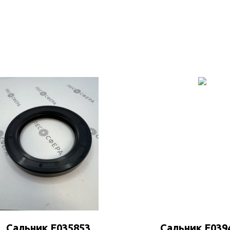
Сальник F035853
Сальник F039