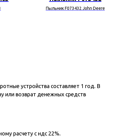
3
Пыльник F073432 John Deere
отные устройства составляет 1 год. В
ну или возврат денежных средств
ому расчету с ндс 22%.