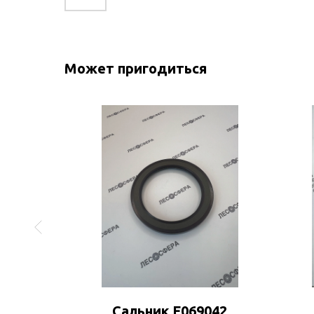
Может пригодиться
274
Сальник F069042