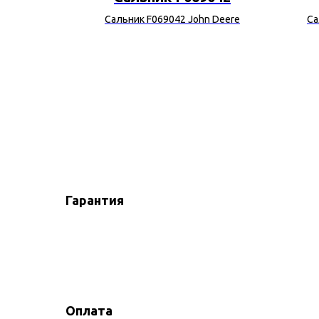
nsse
Сальник F069042 John Deere
Са
Гарантия
Оплата