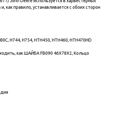
677) John Deere используется в харвестерных
h и, как правило, устанавливается с обоих сторон
H480C, H744, H754, HTH450, HTH460, HTH470HD
оходить, как ШАЙБА FB090 46X78X2, Кольцо
ндия