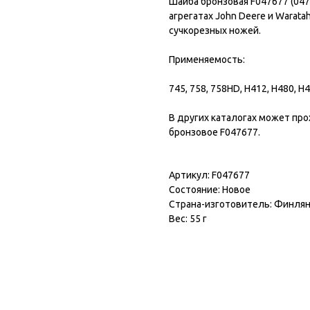
Шайба бронзовая F047677 (047
агрегатах John Deere и Warata
сучкорезных ножей.
Применяемость:
745, 758, 758HD, H412, H480, 
В других каталогах может пр
бронзовое F047677.
Артикул: F047677
Состояние: Новое
Страна-изготовитель: Финля
Вес: 55 г