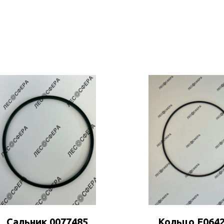
Сальник 0077485
Кольцо F064