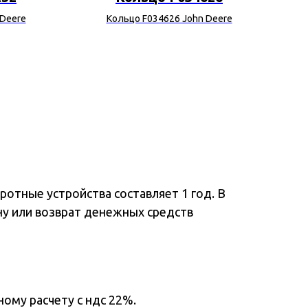
 Deere
Кольцо F034626 John Deere
У
отные устройства составляет 1 год. В
ну или возврат денежных средств
ому расчету с ндс 22%.