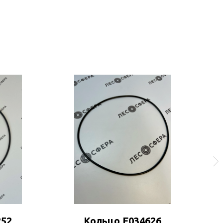
252
Кольцо F034626