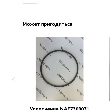
Может пригодиться
469
Уплотнение NAF7308071