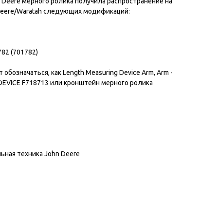
n Deere мерного ролика получила распространение на
Deere/Waratah следующих модификаций:
782 (701782)
обозначаться, как Length Measuring Device Arm, Arm -
EVICE F718713 или кронштейн мерного ролика
ьная техника John Deere