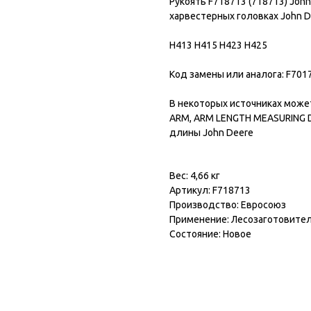
Рукоять F718713 (718713) Joh
харвестерных головках John 
H413 H415 H423 H425
Код замены или аналога: F701
В некоторых источниках может 
ARM, ARM LENGTH MEASURING D
длины John Deere
Вес: 4,66 кг
Артикул: F718713
Производство: Евросоюз
Применение: Лесозаготовител
Состояние: Новое