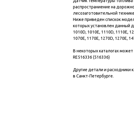
Датчик температуры топлива 
распространиение на дорожно
лесозаготовительной технике
Ниже приведен спискок модел
которых установлен данный д
1010D, 1010E, 1110D, 1110E, 12
1070E, 1170E, 1270D, 1270E, 1
В некоторых каталогах может б
RE516336 (516336)
Другие детали и расходники к
в Санкт-Петербурге.