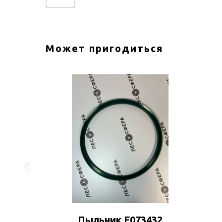
Может пригодиться
75
Пыльник F073432