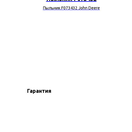
sse
Пыльник F073432 John Deere
Гарантия