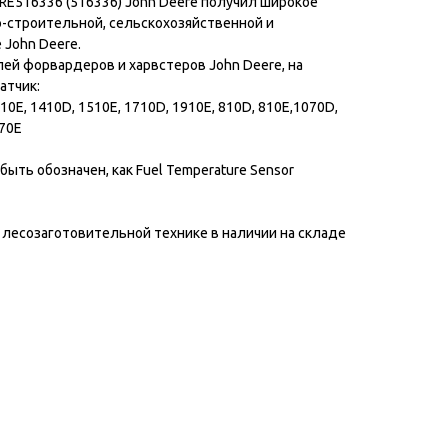
RE516336 (516336) John Deere получил широкое
-строительной, сельскохозяйственной и
 John Deere.
ей форвардеров и харвстеров John Deere, на
атчик:
10E, 1410D, 1510E, 1710D, 1910E, 810D, 810E,1070D,
470E
ыть обозначен, как Fuel Temperature Sensor
 лесозаготовительной технике в наличии на складе