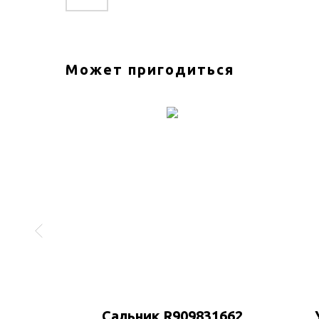
Может пригодиться
0379
Сальник R909831662