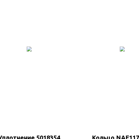
Уплотнение 5018354
Кольцо NAF117