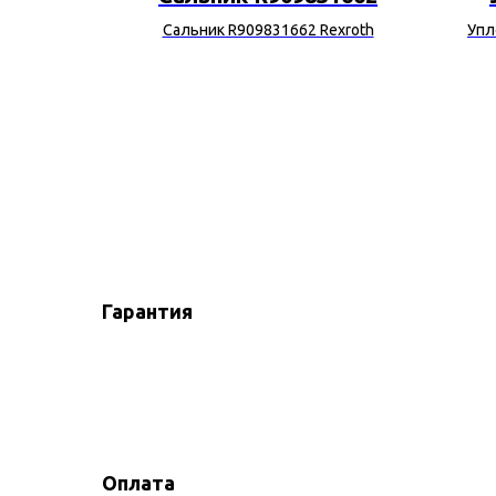
n Deere
Сальник R909831662 Rexroth
Упл
Гарантия
Оплата