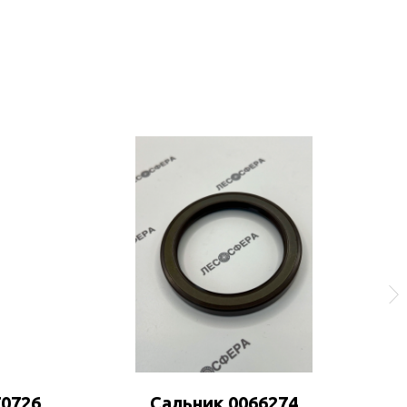
0726
Сальник 0066274