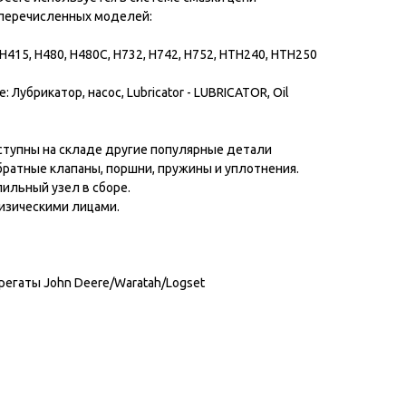
еперечисленных моделей:
 H415, H480, H480C, H732, H742, H752, HTH240, HTH250
Лубрикатор, насос, Lubricator - LUBRICATOR, Oil
ступны на складе другие популярные детали
обратные клапаны, поршни, пружины и уплотнения.
ильный узел в сборе.
изическими лицами.
регаты John Deere/Waratah/Logset