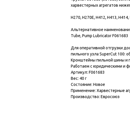
харвестерных агрегатов ниж
H270, H270E, H412, H413, H414,
Альтернативное наименование: 
Tube, Pump Lubricator F061683
Для оперативной отгрузки до
пильного узла SuperCut 100: 
Кронштейны пильной шины и п
Работаем с юридическими и ф
Артикул: F061683
Вес: 40 г
Состояние: Новое
Применение: Харвестерные аг
Производство: Евросоюз