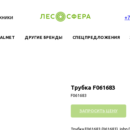
хники
+
VALMET
ДРУГИЕ БРЕНДЫ
СПЕЦПРЕДЛОЖЕНИЯ
Трубка F061683
F061683
ЗАПРОСИТЬ ЦЕНУ
Трубка F061683 (061683) John