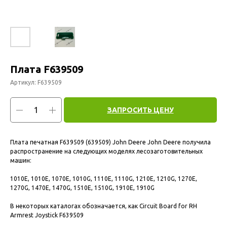
Плата F639509
Артикул:
F639509
ЗАПРОСИТЬ ЦЕНУ
Плата печатная F639509 (639509) John Deere John Deere получила
распространение на следующих моделях лесозаготовительных
машин:
1010E, 1010E, 1070E, 1010G, 1110E, 1110G, 1210E, 1210G, 1270E,
1270G, 1470E, 1470G, 1510E, 1510G, 1910E, 1910G
В некоторых каталогах обозначается, как Circuit Board for RH
Armrest Joystick F639509