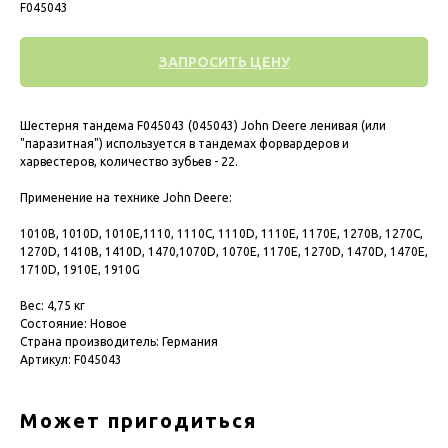
F045043
ЗАПРОСИТЬ ЦЕНУ
Шестерня тандема F045043 (045043) John Deere ленивая (или
"паразитная") используется в тандемах форвардеров и
харвестеров, количество зубьев - 22.
Применение на технике John Deere:
1010B, 1010D, 1010E,1110, 1110C, 1110D, 1110E, 1170E, 1270B, 1270C,
1270D, 1410B, 1410D, 1470,1070D, 1070E, 1170E, 1270D, 1470D, 1470E,
1710D, 1910E, 1910G
Вес: 4,75 кг
Состояние: Новое
Страна производитель: Германия
Артикул: F045043
Может пригодиться