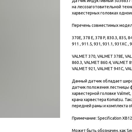
Датчик индуктивный 5036837 
на лесозаготовительной техни
харвестерных головках однои
Перечень совместимых моделе
370E, 378 E, 378 P, 830.3, 835, 8
911 , 911.5, 931, 931.1, 931XC , 
VALMET 370, VALMET 378E, VAL
860.3, VALMET 860.4, VALMET 8
VALMET 921, VALMET 941C, VA
Данный датчик обладает широ
датчик положения лестницы ф
харвестерной головке Valmet
крана харвестера Komatsu. Та
передней рамы и комплекта о
Примечание: Specification XB1
Может быть обозначен, как Se