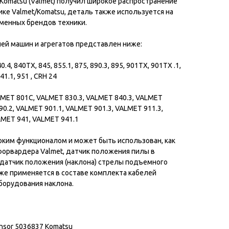
Komatsu (Valmet) получил широкое распространение
ке Valmet/Komatsu, деталь также используется на
менных брендов техники.
й машин и агрегатов представлен ниже:
40.4, 840TX, 845, 855.1, 875, 890.3, 895, 901TX, 901TX .1,
941.1, 951 , CRH 24
MET 801C, VALMET 830.3, VALMET 840.3, VALMET
90.2, VALMET 901.1, VALMET 901.3, VALMET 911.3,
LMET 941, VALMET 941.1
ким функционалом и может быть использован, как
орвардера Valmet, датчик положения пилы в
, датчик положения (наклона) стрелы подъемного
кже применяется в составе комплекта кабелей
борудования наклона.
2
nsor 5036837 Komatsu