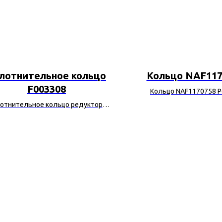
лотнительное кольцо
Кольцо NAF117
F003308
Кольцо NAF1170758 P
отнительное кольцо редуктора
F003308 John Deere