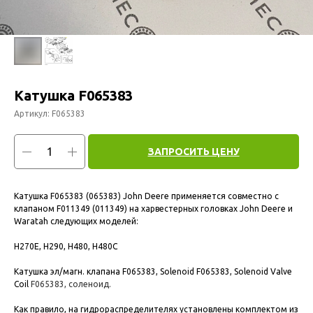
Катушка F065383
Артикул:
F065383
ЗАПРОСИТЬ ЦЕНУ
Катушка F065383 (065383) John Deere применяется совместно с
клапаном F011349 (011349) на харвестерных головках John Deere и
Waratah следующих моделей:
H270E, H290, H480, H480C
Катушка эл/магн. клапана F065383, Solenoid F065383, Solenoid Valve
Coil
F065383, соленоид.
Как правило, на гидрораспределителях установлены комплектом из