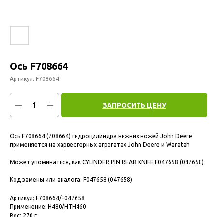
Ось F708664
Артикул:
F708664
ЗАПРОСИТЬ ЦЕНУ
Ось F708664 (708664) гидроцилиндра нижних ножей John Deere
применяется на харвестерных агрегатах John Deere и Waratah
Может упоминаться, как CYLINDER PIN REAR KNIFE F047658 (047658)
Код замены или аналога: F047658 (047658)
Артикул: F708664/F047658
Применение: H480/HTH460
Вес: 270 г