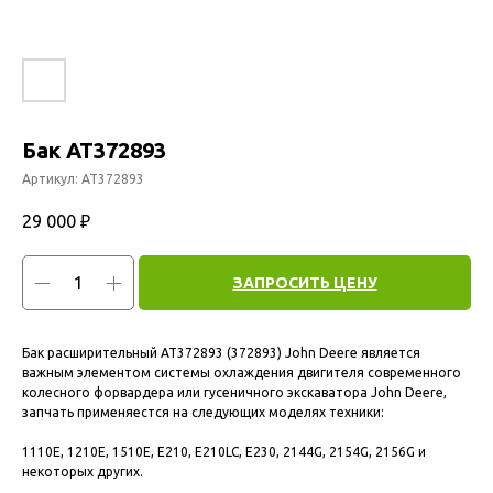
Бак AT372893
Артикул:
AT372893
29 000
₽
ЗАПРОСИТЬ ЦЕНУ
Бак расширительный AT372893 (372893) John Deere является
важным элементом системы охлаждения двигителя современного
колесного форвардера или гусеничного экскаватора John Deere,
запчать применяестся на следующих моделях техники:
1110E, 1210E, 1510E, E210, E210LC, E230, 2144G, 2154G, 2156G и
некоторых других.