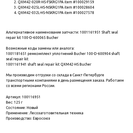
QXM42-020R-HS-FSKRG1PA item #100029159
QXM42-025L-HS-NSKRG1PA item #100028604
QXM42-032L-HS-NSKRG1PA item #100027578
Альтернативное наименование запчасти: 1001161951 Shaft seal
repair kit 100-D-600065 Bucher
Возможные коды замены или аналога:
1001181651 ремкомплект уплотнений Bucher 100-D-600904 shaft
seal repair kit
1001161941 shaft seal repair kit QXM42-HS Bucher
Мы производим отгрузки со склада в Санкт-Петербурге
транспортными компаниями в день размещения заказа. Работаем
со всеми регионами России.
Артикул: 100116951
Вес: 125 г
Состояние: Новый
Применение: Лесозаготовительная техника
Производство: Евросоюз