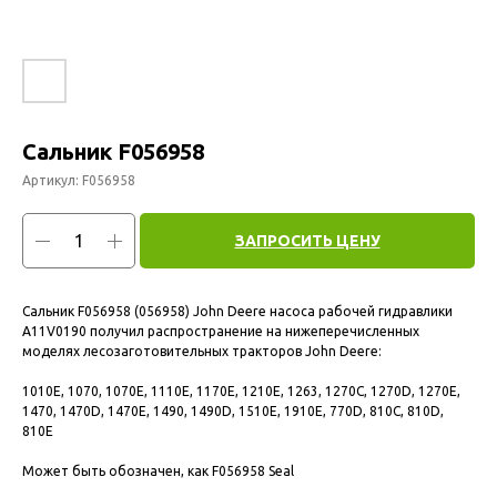
Сальник F056958
Артикул:
F056958
ЗАПРОСИТЬ ЦЕНУ
Сальник F056958 (056958) John Deere насоса рабочей гидравлики
A11V0190 получил распространение на нижеперечисленных
моделях лесозаготовительных тракторов John Deere:
1010E, 1070, 1070E, 1110E, 1170E, 1210E, 1263, 1270C, 1270D, 1270E,
1470, 1470D, 1470E, 1490, 1490D, 1510E, 1910E, 770D, 810C, 810D,
810E
Может быть обозначен, как F056958 Seal