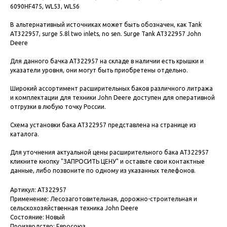
6090HF475, WL53, WL56
В альтернативный источниках может быть обозначен, как Tank
AT322957, surge 5.8l two inlets, no sen. Surge Tank AT322957 John
Deere
Для данного бачка AT322957 на складе в наличии есть крышки и
указатели уровня, они могут быть приобретены отдельно.
Широкий ассортимент расширительных баков различного литража
и комплектации для техники John Deere доступен для оперативной
отгрузки в любую точку России.
Схема установки бака AT322957 представлена на странице из
каталога.
Для уточнения актуальной цены расширительного бака AT322957
кликните кнопку "ЗАПРОСИТЬ ЦЕНУ" и оставьте свои контактные
данные, либо позвоните по одному из указанных телефонов.
Артикул: AT322957
Применение: Лесозаготовительная, дорожно-строительная и
сельскохозяйственная техника John Deere
Состояние: Новый
Производство: Евросоюз