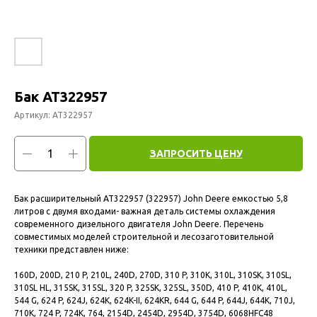
Бак AT322957
Артикул:
AT322957
ЗАПРОСИТЬ ЦЕНУ
Бак расширительный AT322957 (322957) John Deere емкостью 5,8
литров с двумя входами- важная деталь системы охлаждения
современного дизельного двигателя John Deere. Перечень
совместимых моделей строительной и лесозаготовительной
техники представлен ниже:
160D, 200D, 210 P, 210L, 240D, 270D, 310 P, 310K, 310L, 310SK, 310SL,
310SL HL, 315SK, 315SL, 320 P, 325SK, 325SL, 350D, 410 P, 410K, 410L,
544 G, 624 P, 624J, 624K, 624K-II, 624KR, 644 G, 644 P, 644J, 644K, 710J,
710K, 724 P, 724K, 764, 2154D, 2454D, 2954D, 3754D, 6068HFC48