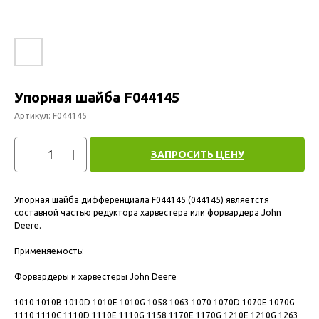
Упорная шайба F044145
Артикул:
F044145
ЗАПРОСИТЬ ЦЕНУ
Упорная шайба дифференциала F044145 (044145) являетстя
составной частью редуктора харвестера или форвардера John
Deere.
Применяемость:
Форвардеры и харвестеры John Deere
1010 1010B 1010D 1010E 1010G 1058 1063 1070 1070D 1070E 1070G
1110 1110C 1110D 1110E 1110G 1158 1170E 1170G 1210E 1210G 1263