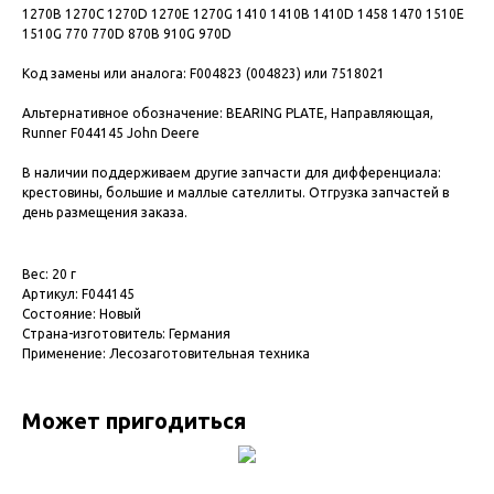
1270B 1270C 1270D 1270E 1270G 1410 1410B 1410D 1458 1470 1510E
1510G 770 770D 870B 910G 970D
Код замены или аналога: F004823 (004823) или 7518021
Альтернативное обозначение: BEARING PLATE, Направляющая,
Runner F044145 John Deere
В наличии поддерживаем другие запчасти для дифференциала:
крестовины, большие и маллые сателлиты. Отгрузка запчастей в
день размещения заказа.
Вес: 20 г
Артикул: F044145
Состояние: Новый
Страна-изготовитель: Германия
Применение: Лесозаготовительная техника
Может пригодиться