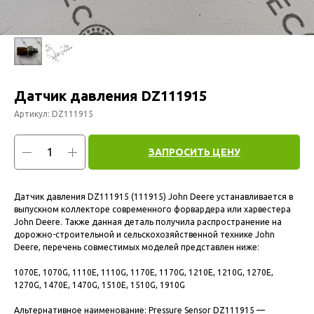
Датчик давления DZ111915
Артикул:
DZ111915
ЗАПРОСИТЬ ЦЕНУ
Датчик давления DZ111915 (111915) John Deere устанавливается в
выпускном коллекторе современного форвардера или харвестера
John Deere. Также данная деталь получила распространение на
дорожно-строительной и сельскохозяйственной технике John
Deere, перечень совместимых моделей представлен ниже:
1070E, 1070G, 1110E, 1110G, 1170E, 1170G, 1210E, 1210G, 1270E,
1270G, 1470E, 1470G, 1510E, 1510G, 1910G
Альтернативное наименование: Pressure Sensor DZ111915 —