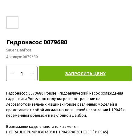
Гидронасос 0079680
Sauer Danfoss
Артикул:
0079680
ЗАПРОСИТЬ ЦЕНУ
Гидронасос 0079680 Ponsse - гидравлический насос охлаждения
гидравлики Ponsse, он получил распространение на
лесозаготовительных машинах Ponsse различных моделей и
представляет собой аксиально-поршневой насос серии H1P045 с
переменный объемом и наклонной шайбой.
Возможные коды аналога или замены:
HYDRAULIC PUMP 83043030 H1P045RAF2C1CD8F (H1P045)