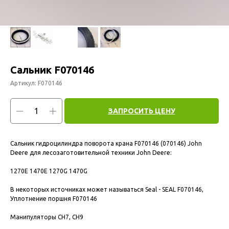
Сальник F070146
Артикул:
F070146
ЗАПРОСИТЬ ЦЕНУ
Сальник гидроцилиндра поворота крана F070146 (070146) John
Deere для лесозаготовительной техники John Deere:
1270E 1470E 1270G 1470G
В некоторых источниках может называться Seal - SEAL F070146,
Уплотнение поршня F070146
Манипуляторы CH7, CH9