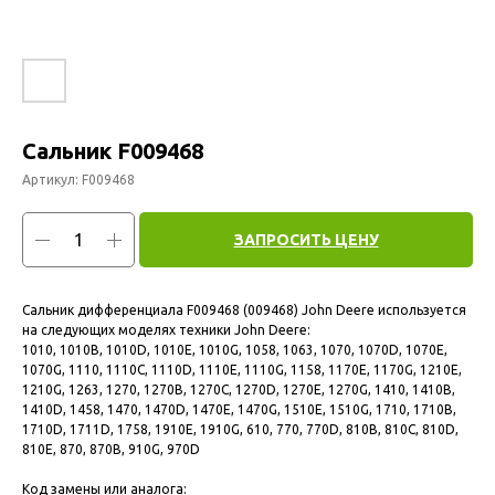
Сальник F009468
Артикул:
F009468
ЗАПРОСИТЬ ЦЕНУ
Сальник дифференциала F009468 (009468) John Deere используется
на следующих моделях техники John Deere:
1010, 1010B, 1010D, 1010E, 1010G, 1058, 1063, 1070, 1070D, 1070E,
1070G, 1110, 1110C, 1110D, 1110E, 1110G, 1158, 1170E, 1170G, 1210E,
1210G, 1263, 1270, 1270B, 1270C, 1270D, 1270E, 1270G, 1410, 1410B,
1410D, 1458, 1470, 1470D, 1470E, 1470G, 1510E, 1510G, 1710, 1710B,
1710D, 1711D, 1758, 1910E, 1910G, 610, 770, 770D, 810B, 810C, 810D,
810E, 870, 870B, 910G, 970D
Код замены или аналога: