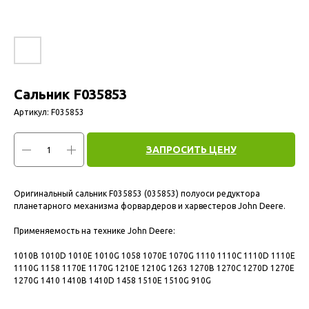
Сальник F035853
Артикул:
F035853
ЗАПРОСИТЬ ЦЕНУ
Оригинальный сальник F035853 (035853) полуоси редуктора
планетарного механизма форвардеров и харвестеров John Deere.
Применяемость на технике John Deere:
1010B 1010D 1010E 1010G 1058 1070E 1070G 1110 1110C 1110D 1110E
1110G 1158 1170E 1170G 1210E 1210G 1263 1270B 1270C 1270D 1270E
1270G 1410 1410B 1410D 1458 1510E 1510G 910G